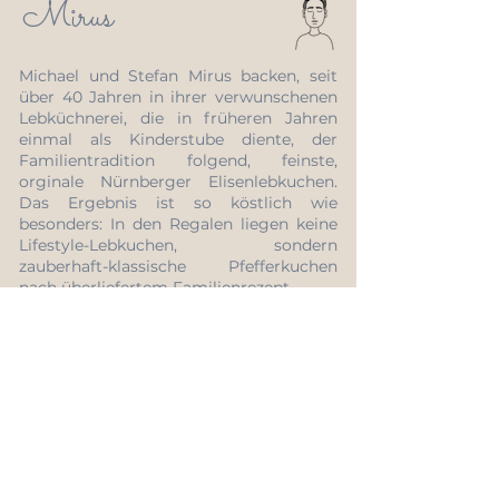
Mirus
Michael und Stefan Mirus backen, seit
über 40 Jahren in ihrer verwunschenen
Lebküchnerei, die in früheren Jahren
einmal als Kinderstube diente, der
Familientradition folgend, feinste,
orginale Nürnberger Elisenlebkuchen.
Das Ergebnis ist so köstlich wie
besonders: In den Regalen liegen keine
Lifestyle-Lebkuchen, sondern
zauberhaft-klassische Pfefferkuchen
nach überliefertem Familienrezept.
Woitinek
Das Traditionsunternehmen Woitinek
besteht seit über 120 Jahren und wird im