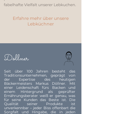
fabelhafte
Vielfalt unserer Lebkuchen.
Erfahre mehr über unsere
Lebküchner
Döllner
Seit über 100 Jahren besteht das
Traditionsunternehmen, geprägt von
der Expertise des heutigen
Bäckermeisters Markus Döllner. Mit
einer Leidenschaft fürs Backen und
einem Hintergrund als geprüfter
Ernährungsberater weiß er genau, was
für seine Kunden das Beste ist. Die
Qualität seiner Produkte ist
unverkennbar – jeder Biss offenbart die
Sorgfalt und Hingabe, die in jeden